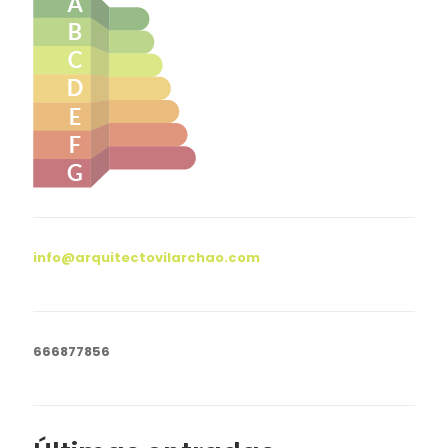
info@arquitectovilarchao.com
666877856