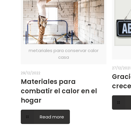
metariales para conservar calor
casa
27/12/2021
29/12/2022
Graci
Materiales para
crece
combatir el calor en el
hogar
Read more