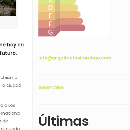
ne hoy en
futuro.
info@arquitectovilarchao.com
uchísima
 la ciudad
666877856
la o Los
ernacional
Últimas
n de
nto, puede