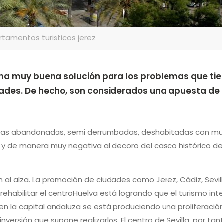
rtamentos turisticos jerez
na muy buena solución para los problemas que tie
lidades. De hecho, son considerados una apuesta de 
casas abandonadas, semi derrumbadas, deshabitadas con m
ye y de manera muy negativa al decoro del casco histórico de
n al alza. La promoción de ciudades como Jerez, Cádiz, Sevil
ehabilitar el centroHuelva está logrando que el turismo int
en la capital andaluza se está produciendo una proliferació
nversión que supone realizarlos. El centro de Sevilla, por ta