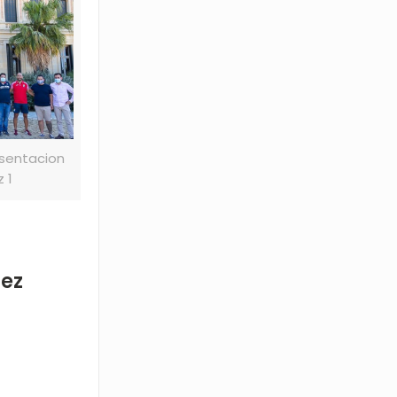
esentacion
 1
rez